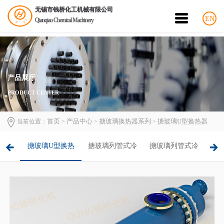
无锡市钱桥化工机械有限公司
EN
Qianqiao Chemical Machinery
产品展厅
PRODUCT CENTER
首页
产品中心
搪玻璃换热器系列
搪玻璃U型换热器
当前位置：
>
>
>
冷凝
搪玻璃U型换热
搪玻璃列管式冷
搪玻璃列管式冷
搪
器
凝器（内搪瓷）
凝器（外搪瓷）