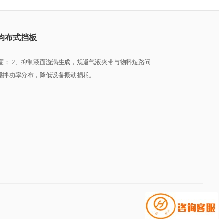
均布式挡板
度； 2、抑制液面漩涡生成，规避气液夹带与物料短路问
善搅拌功率分布，降低设备振动损耗。