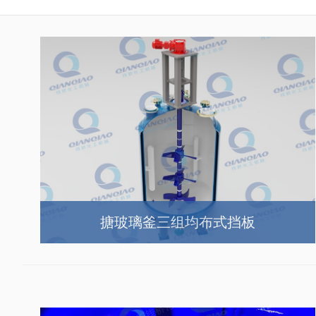
搪玻璃釜三组均布式挡板