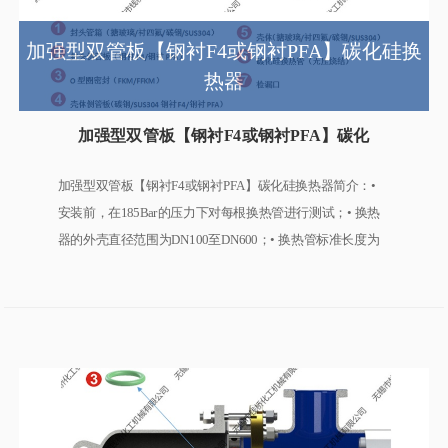
加强型双管板【钢衬F4或钢衬PFA】碳化硅换
热器
加强型双管板【钢衬F4或钢衬PFA】碳化
硅换热器
加强型双管板【钢衬F4或钢衬PFA】碳化硅换热器简介：•
安装前，在185Bar的压力下对每根换热管进行测试；• 换热
器的外壳直径范围为DN100至DN600；• 换热管标准长度为
1000至3000mm ；• 换热面积为1至40平方；• 换热管直径为
14mm和19mm；• 水平或垂直安装；• 钢衬F4适用温度范
围-19℃至120℃；• 钢衬PFA适用温度范围-19℃至200℃；•
适用压力范围-0.1MPa至0.6MPa；• 符合CE、ATEX、FDA标
准； • 双管板设计，可以使用分离室分离工艺流体……