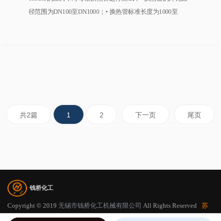
径范围为DN100至DN1000；• 换热管标准长度为1000至
4000mm ；• 换热面积为1平方至200平方；• 换热管直径为
14mm和19mm；• 水平或垂直安装；• 适用温度范围-19℃至
230℃；• 适用压力范围-0.1MPa至1.0MPa；• 符合CE、
ATEX、FDA标准；• 结合厂内试验数据及多个实际案例的运
用，证明该型式为现有碳化硅列管换热器结构形式中，可
靠，稳定
共2篇
1
2
下一页
尾页
钱桥化工
Copyright © 2019
无锡市钱桥化工机械有限公司
All Rights Reserved
苏